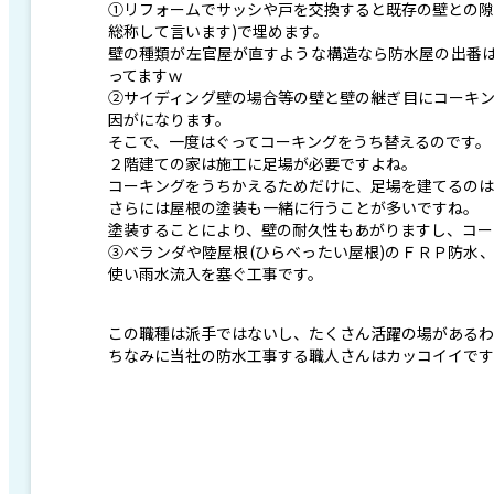
①リフォームでサッシや戸を交換すると既存の壁との隙
総称して言います)で埋めます。
壁の種類が左官屋が直すような構造なら防水屋の出番
ってますｗ
②サイディング壁の場合等の壁と壁の継ぎ目にコーキン
因がになります。
そこで、一度はぐってコーキングをうち替えるのです。
２階建ての家は施工に足場が必要ですよね。
コーキングをうちかえるためだけに、足場を建てるのは
さらには屋根の塗装も一緒に行うことが多いですね。
塗装することにより、壁の耐久性もあがりますし、コー
③ベランダや陸屋根(ひらべったい屋根)のＦＲＰ防水
使い雨水流入を塞ぐ工事です。
この職種は派手ではないし、たくさん活躍の場があるわ
ちなみに当社の防水工事する職人さんはカッコイイです