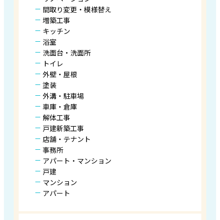
間取り変更・模様替え
増築工事
キッチン
浴室
洗面台・洗面所
トイレ
外壁・屋根
塗装
外溝・駐車場
車庫・倉庫
解体工事
戸建新築工事
店舗・テナント
事務所
アパート・マンション
戸建
マンション
アパート